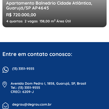
Apartamento Balneário Cidade Atlântica,
Guarujá/SP AP4645
R$ 720.000,00
2
4 quartos
2 vagas
138,00 m
Área Útil
Entre em contato conosco:
(13) 3351-9555
Avenida Dom Pedro I, 1858, Guarujá, SP, Brasil
Tel.: (13) 3351-9555
CRECI: 6209-J
degrau@degrau.com.br