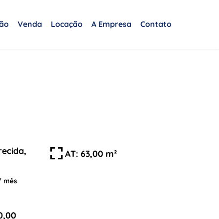
ção
Venda
Locação
A Empresa
Contato
recida,
AT: 63,00 m²
/ mês
0,00